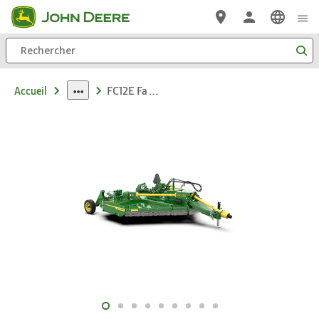
Passer au contenu principal
Rechercher
FC12E Faucheuse rotative à ailes flexibles
Accueil
dropdown
toggle