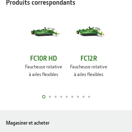
Produits correspondants
FC10R HD
FC12R
FC
Faucheuse rotative
Faucheuse rotative
Faucheus
à ailes flexibles
à ailes flexibles
à ailes
Magasiner et acheter