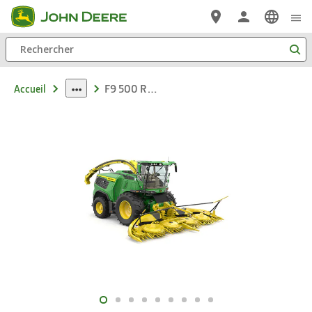
Passer au contenu principal
Rechercher
F9 500 Récolteuse de fourrage automotrice
Accueil
dropdown
toggle