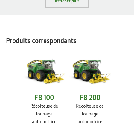
Afficher plus
Produits correspondants
F8 100
F8 200
F8
Récolteuse de
Récolteuse de
Récol
fourrage
fourrage
fou
automotrice
automotrice
auto