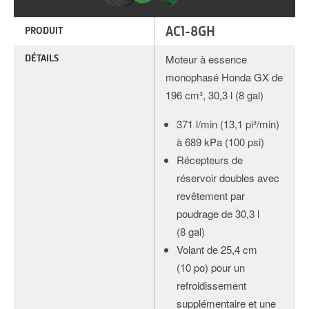
AC1-8GH
PRODUIT
DÉTAILS
Moteur à essence
monophasé Honda GX de
196 cm³, 30,3 l (8 gal)
371 l/min (13,1 pi³/min)
à 689 kPa (100 psi)
Récepteurs de
réservoir doubles avec
revêtement par
poudrage de 30,3 l
(8 gal)
Volant de 25,4 cm
(10 po) pour un
refroidissement
supplémentaire et une