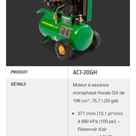
AC1-20GH
PRODUIT
DÉTAILS
Moteur à essence
monophasé Honda GX de
196 cm³, 75,7 l (20 gal)
371 l/min (13,1 pi³/min)
à 689 kPa (100 psi) –
Réservoir d’air