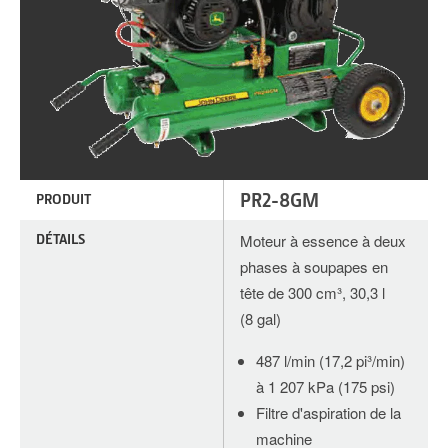
PR2-8GM
PRODUIT
DÉTAILS
Moteur à essence à deux
phases à soupapes en
tête de 300 cm³, 30,3 l
(8 gal)
487 l/min (17,2 pi³/min)
à 1 207 kPa (175 psi)
Filtre d'aspiration de la
machine