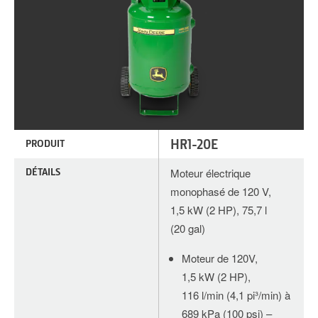
HR1-20E
PRODUIT
DÉTAILS
Moteur électrique
monophasé de 120 V,
1,5 kW (2 HP), 75,7 l
(20 gal)
Moteur de 120V,
1,5 kW (2 HP),
116 l/min (4,1 pi³/min) à
689 kPa (100 psi) –