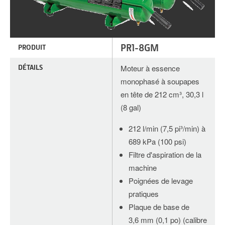
PR1-8GM
PRODUIT
DÉTAILS
Moteur à essence
monophasé à soupapes
en tête de 212 cm³, 30,3 l
(8 gal)
212 l/min (7,5 pi³/min) à
689 kPa (100 psi)
Filtre d'aspiration de la
machine
Poignées de levage
pratiques
Plaque de base de
3,6 mm (0,1 po) (calibre