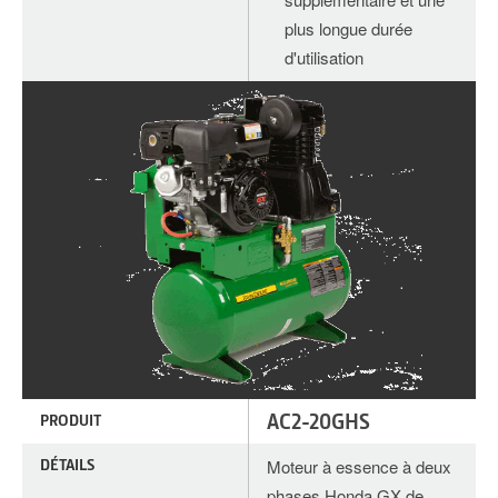
plus longue durée
d'utilisation
AC2-20GHS
PRODUIT
DÉTAILS
Moteur à essence à deux
phases Honda GX de