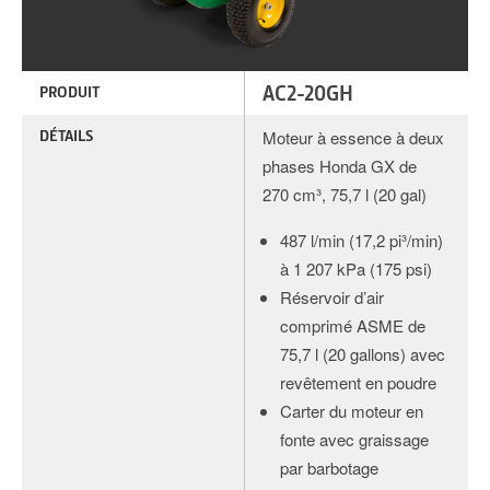
AC2-20GH
PRODUIT
DÉTAILS
Moteur à essence à deux
phases Honda GX de
270 cm³, 75,7 l (20 gal)
487 l/min (17,2 pi³/min)
à 1 207 kPa (175 psi)
Réservoir d’air
comprimé ASME de
75,7 l (20 gallons) avec
revêtement en poudre
Carter du moteur en
fonte avec graissage
par barbotage