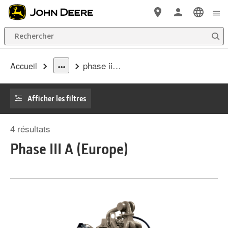
Passer au contenu principal
Rechercher
phase iii a ue
Accueil
dropdown
toggle
Afficher les filtres
4
résultats
Phase III A (Europe)
Phase III A
(Europe)