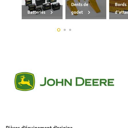
Dents de
Bords
Batteries
godet
d'atta
Pièces d’équipement d’origine