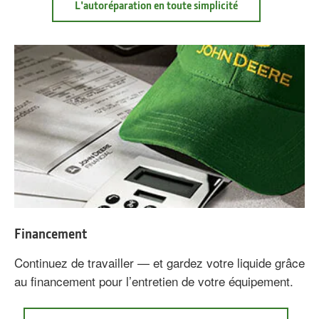
à
L'autoréparation en toute simplicité
propos
de
Autoréparation
Financement
Continuez de travailler — et gardez votre liquide grâce
au financement pour l’entretien de votre équipement.