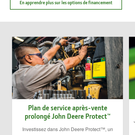
à
En apprendre plus sur les options de financement
propos
de
Financemen
Plan de service après-vente
prolongé John Deere Protect™
Investissez dans John Deere Protect™, un