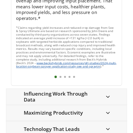
overlap and improving input placement. That 
means lower input costs, healthier plants, 
improved yields, and less pressure on 
operators.*
*Claims regarding yield increases and reduced crop damage from See 
& Spray Ultimate are based on research sponsored by John Deere and 
conducted by third-party organizations across seven states. Findings 
indicated an average yield increase of +131 kg/ha (+2.0 bu/A) in 
soybeans with targeted herbicide applications compared to traditional 
broadcast methods, along with reduced crop injury and improved health 
metrics. Results may vary based on specific conditions, including local 
practices and environmental factors. Economic examples are illustrative 
and may not apply universally. For detailed findings, refer to the 
complete study, including additional research from Beck's Hybrids 
(Beck's 2024 – 
www.beckshybrids.com/resources/pfr-studies/2024-multi-
location-soybean-sprayer-application-study-see-and-spraytm
).*
Influencing Work Through 
Data
Maximizing Productivity
Technology That Leads