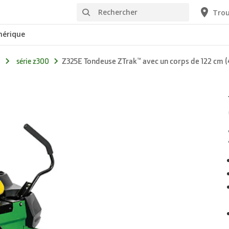
Rechercher
Trou
érique
Z325E Tondeuse ZTrak™ avec un corps de 122 cm (
série z300