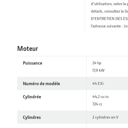
d’utilisation, selon l
détails, consultez 
D’ENTRETIEN DES ESP
l’adresse suivante : 
Moteur
Puissance
24 hp
17,9 kW
Numéro de modèle
44 EXi
Cylindrée
44,2 cu in.
724 cc
Cylindres
2 cylindres en V