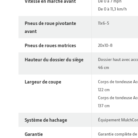
Vitesse en marche avant
De 0 à 7 mph
De 0 à 11,3 km/h
Pneus de roue pivotante
11x6-5
avant
Pneus de roues motrices
20x10-8
Hauteur du dossier du siège
Dossier haut avec acco
46 cm
Largeur de coupe
Corps de tondeuse Acc
122 cm
Corps de tondeuse Acc
137 cm
Système de hachage
Équipement MulchCont
Garantie
Garantie complète de 