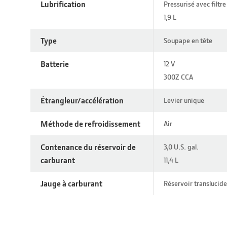
Lubrification
Pressurisé avec filtr
1,9 L
Type
Soupape en tête
Batterie
12 V
300Z CCA
Étrangleur/accélération
Levier unique
Méthode de refroidissement
Air
Contenance du réservoir de
3,0 U.S. gal.
carburant
11,4 L
Jauge à carburant
Réservoir translucide