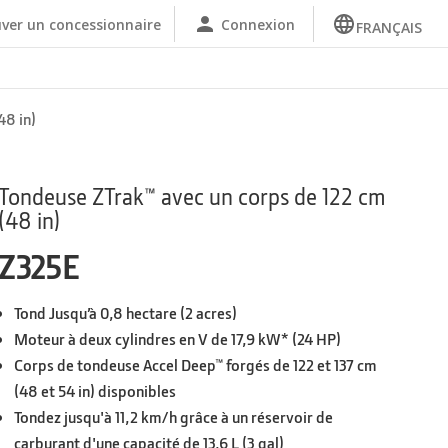
ver un concessionnaire
Connexion
FRANÇAIS
48 in)
Tondeuse ZTrak™ avec un corps de 122 cm
(48 in)
Z325E
Tond Jusqu’à 0,8 hectare (2 acres)
Moteur à deux cylindres en V de 17,9 kW* (24 HP)
Corps de tondeuse Accel Deep™ forgés de 122 et 137 cm
(48 et 54 in) disponibles
Tondez jusqu'à 11,2 km/h grâce à un réservoir de
carburant d'une capacité de 13,6 L (3 gal)