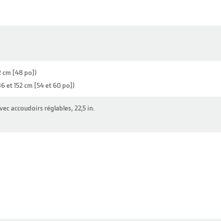
2 cm [48 po])
36 et 152 cm [54 et 60 po])
vec accoudoirs réglables, 22,5 in.