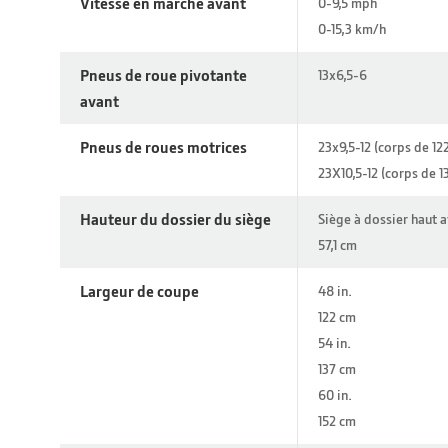
Vitesse en marche avant
0-9,5 mph
0-15,3 km/h
Pneus de roue pivotante
13x6,5-6
avant
Pneus de roues motrices
23x9,5-12 (corps de 12
23X10,5-12 (corps de 1
Hauteur du dossier du siège
Siège à dossier haut a
57,1 cm
Largeur de coupe
48 in.
122 cm
54 in.
137 cm
60 in.
152 cm