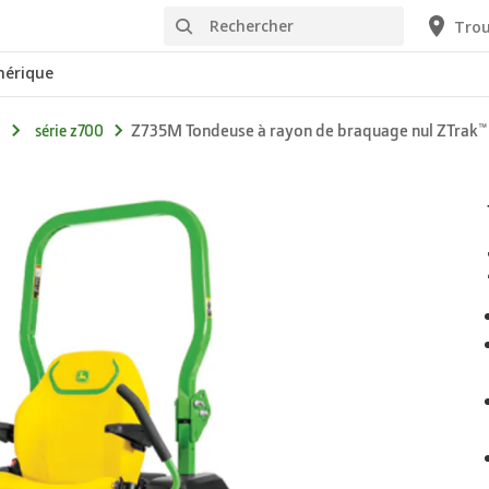
Rechercher
Trou
érique
Z735M Tondeuse à rayon de braquage nul ZTrak™
série z700