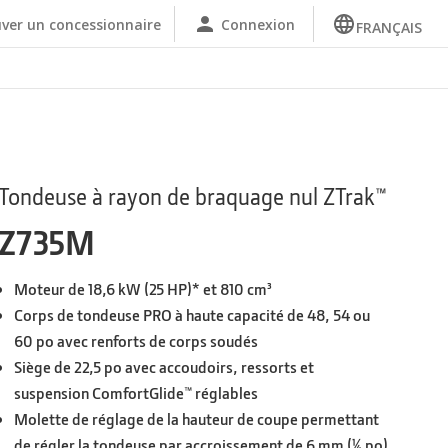
ver un concessionnaire
Connexion
FRANÇAIS
Tondeuse à rayon de braquage nul ZTrak™
Z735M
Moteur de 18,6 kW (25 HP)* et 810 cm³
Corps de tondeuse PRO à haute capacité de 48, 54 ou
60 po avec renforts de corps soudés
Siège de 22,5 po avec accoudoirs, ressorts et
suspension ComfortGlide™ réglables
Molette de réglage de la hauteur de coupe permettant
de régler la tondeuse par accroissement de 6 mm (¼ po)