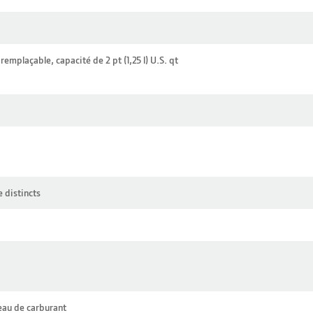
 remplaçable, capacité de 2 pt (1,25 l) U.S. qt
 distincts
eau de carburant