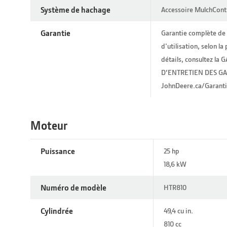
Système de hachage
Accessoire MulchCont
Garantie
Garantie complète de 
d'utilisation, selon l
détails, consultez 
D’ENTRETIEN DES GAZ
JohnDeere.ca/Garanti
Moteur
Puissance
25 hp
18,6 kW
Numéro de modèle
HTR810
Cylindrée
49,4 cu in.
810 cc