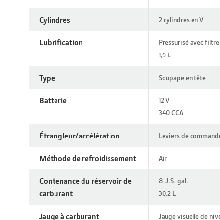
Cylindres
2 cylindres en V
Lubrification
Pressurisé avec filtre
1,9 L
Type
Soupape en tête
Batterie
12 V
340 CCA
Étrangleur/accélération
Leviers de commande
Méthode de refroidissement
Air
Contenance du réservoir de
8 U.S. gal.
carburant
30,2 L
Jauge à carburant
Jauge visuelle de niv