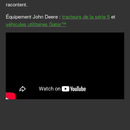
racontent.
Équipement John Deere :
tracteurs de la série 5
et
véhicules utilitaires Gator™