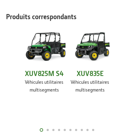
Produits correspondants
XUV825M S4
XUV835E
XUV
Véhicules utilitaires
Véhicules utilitaires
Véhicules
multisegments
multisegments
multi