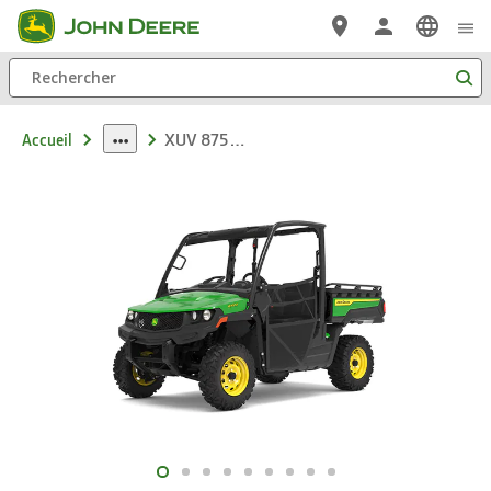
Passer au contenu principal
Rechercher
XUV 875M Diesel Véhicules utilitaires multisegments
Accueil
dropdown
toggle