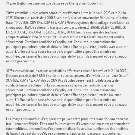
Maxxis Bighorn est une marque déposée de Cheng Shin Rubber Ind.
2
Offre est valide sur les achats admissibles effectués entre le 1er avril 2025 et le 2 juin
3
2025. Obtenez un rabais de 4 000 $ sur le prix d'achat convenu des Véhicules utilitaires
Gator™ XUV 835, XUV 845, XUV 865, XUV 875 avec système de chauffage, ventilation et
climatisation (CVC) seulement, tracteurs compacts séries 2 (2025R, 2032R, 2038R), 3D
(3025D, 3035D, 3043D) et 3E (3025E, 3032E, 3038E) neufs ainsi que des tracteurs
compacts 4044M John Deere neufs. Les accessoires et les instruments sont vendus
séparément. Certaines conditions s'appliquent. Consultez un concessionnaire
participant pour obtenir plus de détails. Cette offre ne peut être jumelée avec aucune
autre. L'offre est faite sous réserve de la disponibilité et peut être annulée ou
modifiée. Les taxes et les frais de montage, de livraison, de transport et de préparation
ne sont pas compris.
Offre est valide sur les achats admissibles effectués entre le 1er avril et le 2 juin 2025.
4
Obtenez un rabais de 2 650 $ sur le prix d'achat convenu d'un véhicule utilitaire Gator™
XUV 835, XUV 845, XUV 865 ou XUV 875 de John Deere neuf (modèle à poste de
conduite ouvert seulement). Les accessoires et les instruments sont vendus
séparément. Certaines conditions s'appliquent. Consultez un concessionnaire
participant pour obtenir plus de détails. Cette offre ne peut être jumelée à aucune
autre. L'offre est faite sous réserve de la disponibilité et peut être annulée ou
modifiée. Les taxes et les frais de montage, de livraison, de transport et de préparation
ne sont pas compris.
Les images des modèles d'équipement peuvent être produites numériquement ou par
intelligence artificielle. Elles sont fournies à titre d'exemple uniquement et pourraient
être modifiées. Les modèles d'équipement illustrés sont habituellement des modèles
de base; il se peut donc qu'ils ne comprennent pas certains accessoires, certaines