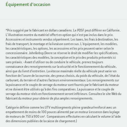
Équipement d'occasion
*Prix suggéré par le fabricant en dollars canadiens. Le PDSF peut différer en Californie.
L'illustration montre du matériel offert en option qui n'est pas inclus dans le prix.
Accessoires et instruments vendus séparément. Les taxes, les frais à destination, les
frais de transport, le montage et la livraison sont en sus. L'équipement, les modèles,
les caractéristiques, les options, les accessoires et les prix peuvent varier selon le
concessionnaire. John&nbsp;Deere se réserve le droit de modifier les spécifications,
les caractéristiques des modèles, la conception et le prix des produits présentés ici
sans préavis. -Avant d'utiliser ou de conduire le véhicule, prenez toujours
connaissance des renseignements sur la sécurité et le fonctionnement du véhicule,
ainsi que du livret d'entretien. La vitesse maximale réelle du véhicule peut varier en
fonction de l'usure de la courroie, des pneus choisis, du poids du véhicule, de l'état du
carburant, du terrain et d'autres facteurs environnementaux. Les renseignements sur
la puissance et le couple de serrage du moteur sont fournis par le fabricant du moteur
et ne doivent être utilisés qu'à des fins comparatives. La puissance et le couple de
serrage du moteur réels en fonctionnement seront inférieurs. Consultez le site Web du
fabricant du moteur pour obtenir de plus amples renseignements.
Catégorie définie comme les UTV multisegments pleine grandeur/renforcé avec un
1
empattement de moins de 100 pouces alimenté par un moteur à essence dans la plage
de moteurs de 750 à 900 cm³. Comparaisons effectuées en calculant le volume à l'aide
des dimensions publiées de la caisse de chargement.)