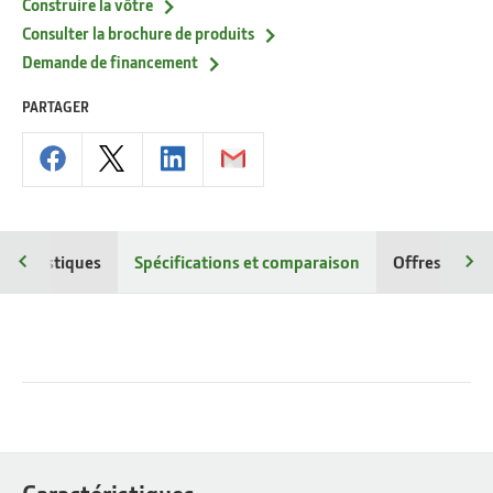
Construire la vôtre
Consulter la brochure de produits
Demande de financement
PARTAGER
ractéristiques
Spécifications et comparaison
Offres et rab