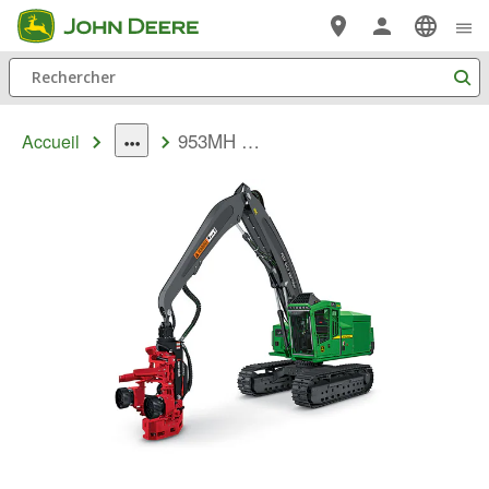
Passer au contenu principal
Rechercher
953MH Abatteuse-façonneuse chenillée
Accueil
dropdown
toggle