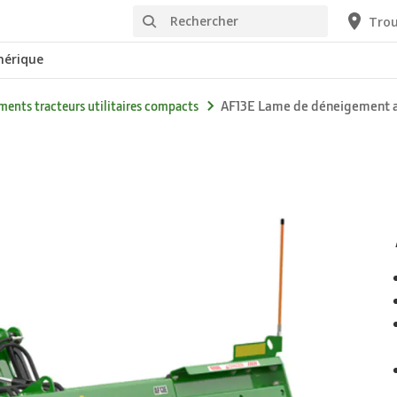
Rechercher
Trou
érique
AF13E Lame de déneigement av
ments tracteurs utilitaires compacts