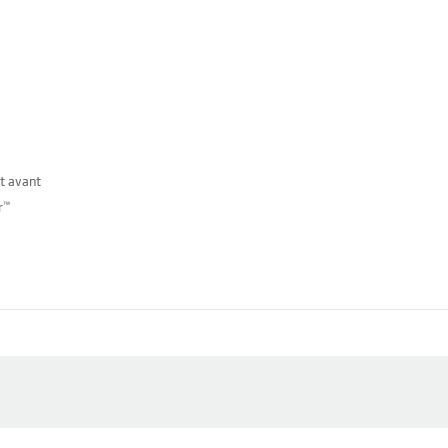
t avant
r™