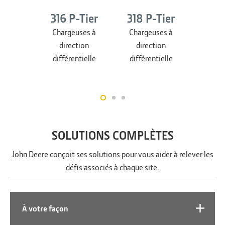
316 P-Tier
318 P-Tier
330 
Chargeuses à
Chargeuses à
Char
direction
direction
dir
différentielle
différentielle
différ
SOLUTIONS COMPLÈTES
John Deere conçoit ses solutions pour vous aider à relever les
défis associés à chaque site.
À votre façon