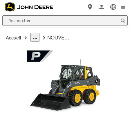
Passer au contenu principal
Rechercher
NOUVELLES 320 P-Tier Chargeuse à direction différentielle
Accueil
dropdown
toggle