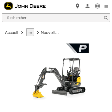
Passer au contenu principal
Rechercher
Nouvelle 17 P-Tier Excavatrice compacte
Accueil
dropdown
toggle