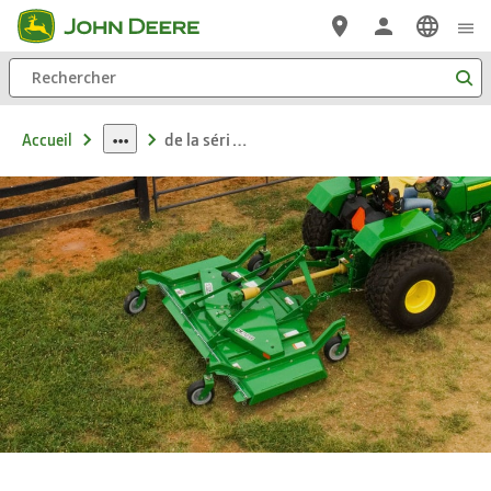
Passer au contenu principal
Rechercher
de la série GM21 Tondeuses finisseuses
Accueil
dropdown
toggle