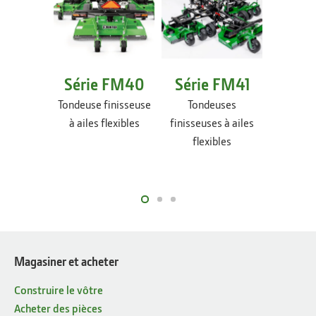
Série FM40
Série FM41
Séri
Tondeuse finisseuse
Tondeuses
Ton
à ailes flexibles
finisseuses à ailes
fini
flexibles
Magasiner et acheter
Construire le vôtre
Acheter des pièces