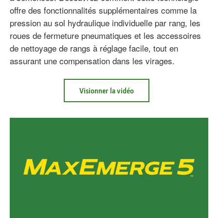
offre des fonctionnalités supplémentaires comme la
pression au sol hydraulique individuelle par rang, les
roues de fermeture pneumatiques et les accessoires
de nettoyage de rangs à réglage facile, tout en
assurant une compensation dans les virages.
à
Visionner la vidéo
propos
MaxEmerge™ 5e
—
Élément
à
rangs
à
entraînement
électrique