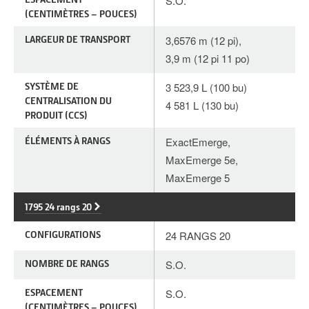
S.O.
(CENTIMÈTRES – POUCES)
LARGEUR DE TRANSPORT
3,6576 m (12 pi),
3,9 m (12 pi 11 po)
SYSTÈME DE
3 523,9 L (100 bu)
CENTRALISATION DU
4 581 L (130 bu)
PRODUIT (CCS)
ÉLÉMENTS À RANGS
ExactEmerge,
MaxEmerge 5e,
MaxEmerge 5
1795 24 rangs 20
CONFIGURATIONS
24 RANGS 20
NOMBRE DE RANGS
S.O.
ESPACEMENT
S.O.
(CENTIMÈTRES – POUCES)