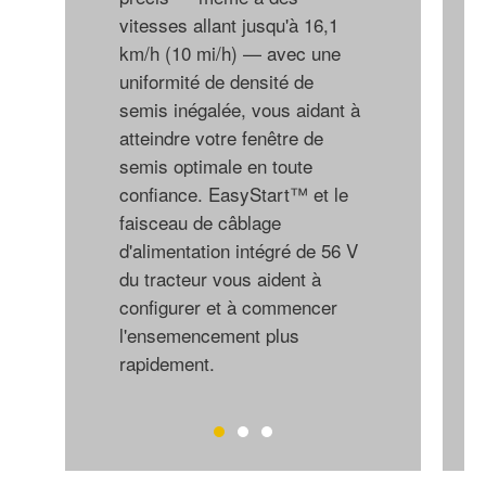
vitesses allant jusqu'à 16,1
km/h (10 mi/h) — avec une
uniformité de densité de
semis inégalée, vous aidant à
atteindre votre fenêtre de
semis optimale en toute
confiance. EasyStart™ et le
faisceau de câblage
d'alimentation intégré de 56 V
du tracteur vous aident à
configurer et à commencer
l'ensemencement plus
rapidement.