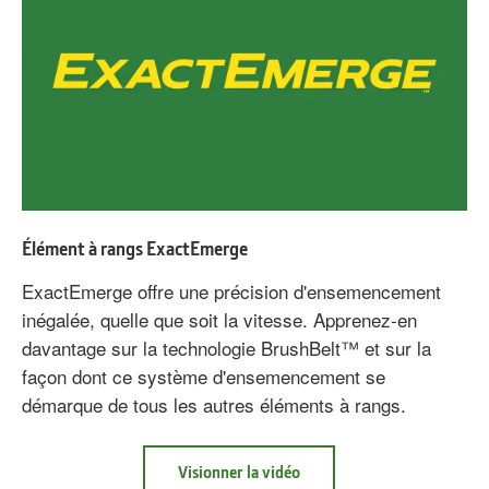
de
champion
des
semoirs
de
précision.
Élément à rangs ExactEmerge
ExactEmerge offre une précision d'ensemencement
inégalée, quelle que soit la vitesse. Apprenez-en
davantage sur la technologie BrushBelt™ et sur la
façon dont ce système d'ensemencement se
démarque de tous les autres éléments à rangs.
à
Visionner la vidéo
propos