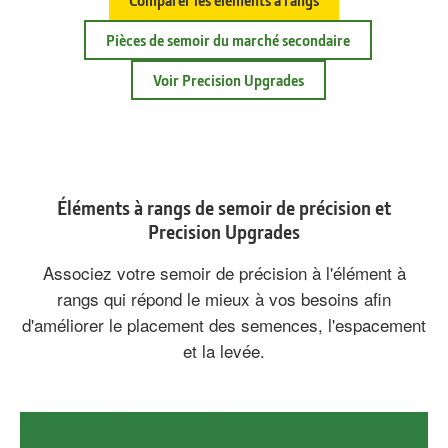
présentant
ses
Pièces de semoir du marché secondaire
meilleures
Voir Precision Upgrades
combinaisons
de
semoirs
de
précision
Éléments à rangs de semoir de précision et
et
Precision Upgrades
de
Associez votre semoir de précision à l'élément à
tracteurs
rangs qui répond le mieux à vos besoins afin
pour
d'améliorer le placement des semences, l'espacement
s'affronter
et la levée.
directement
pour
le
titre