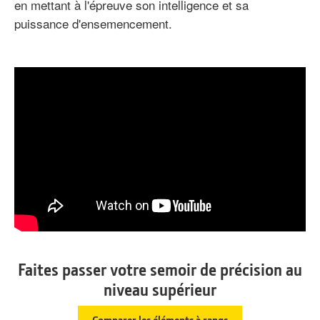
en mettant à l'épreuve son intelligence et sa
puissance d'ensemencement.
C'est
l'ultime
affrontement
entre
les
marques
—
CASE IH,
FENDT
et
Faites passer votre semoir de précision au
John Deere
niveau supérieur
—
chacune
Comparer les éléments à rangs