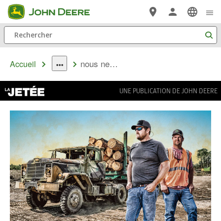
Passer au contenu principal
Rechercher
nous ne reculons devant rien
Accueil
dropdown
toggle
UNE PUBLICATION DE JOHN DEERE
LA
JETÉE