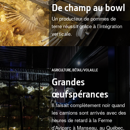
De champ au bowl
Un producteur de pommes de
terre réussit grâce à l’intégration
verticale.
AGRICULTURE, BÉTAIL/VOLAILLE
Grandes
œufspérances
Il faisait complètement noir quand
les camions sont arrivés avec des
heures de retard à la Ferme
d’Aviparc à Manseau, au Québec,