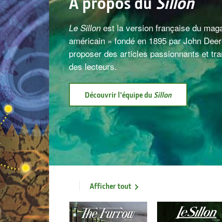
À propos du
Sillon
est la version française du ma
Le Sillon
américain » fondé en 1895 par John Deere
proposer des articles passionnants et tran
des lecteurs.
Découvrir l'équipe du
Sillon
Afficher tout