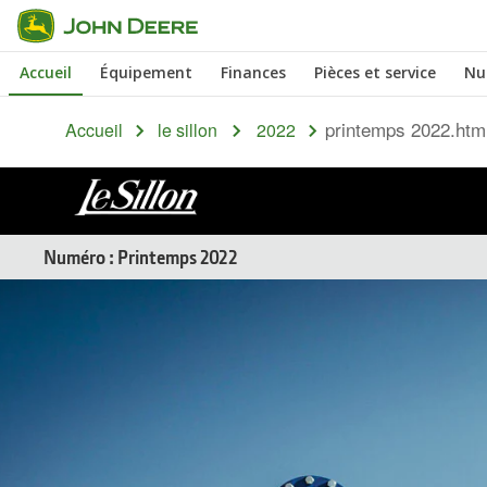
Passer au contenu principal
Accueil
Équipement
Finances
Pièces et service
Nu
printemps 2022.htm
Accueil
le sillon
2022
LE
Numéro : Printemps 2022
SILLON